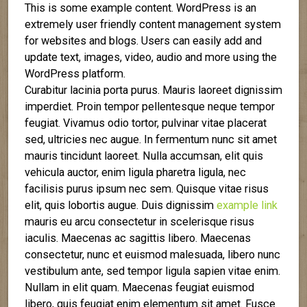
This is some example content. WordPress is an
extremely user friendly content management system
for websites and blogs. Users can easily add and
update text, images, video, audio and more using the
WordPress platform.
Curabitur lacinia porta purus. Mauris laoreet dignissim
imperdiet. Proin tempor pellentesque neque tempor
feugiat. Vivamus odio tortor, pulvinar vitae placerat
sed, ultricies nec augue. In fermentum nunc sit amet
mauris tincidunt laoreet. Nulla accumsan, elit quis
vehicula auctor, enim ligula pharetra ligula, nec
facilisis purus ipsum nec sem. Quisque vitae risus
elit, quis lobortis augue. Duis dignissim
example link
mauris eu arcu consectetur in scelerisque risus
iaculis. Maecenas ac sagittis libero. Maecenas
consectetur, nunc et euismod malesuada, libero nunc
vestibulum ante, sed tempor ligula sapien vitae enim.
Nullam in elit quam. Maecenas feugiat euismod
libero, quis feugiat enim elementum sit amet. Fusce